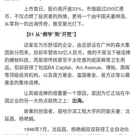
上市首日，股价高开逾33%，市值超过200亿港
币，不仅点燃了投资者的热情，更将一个由中国夫妻缔造、
从零到一的出海传奇，推至聚光灯下。
【01 从“倒爷”到“开荒”】
这家名为乐舒适的企业，由总部设在广州的森大集
团拆分而来，目前年营收32亿人民币，做的不是当下被追捧
的硬核科技，而是很传统甚至不太吃香的纸尿裤等卫生用
品，但却获得了包括BA Capital、Arc Avenue、博裕、鼎晖
等顶级投资机构，以及南方基金、富国基金、易方达等公募
基金的集体追捧。
让其被追捧的很重要一个原因，是因为它正站在中
国企业的另一大热点趋势之上：
出海。
故事的创造者，是哈尔滨工程大学的同窗夫妻：沈
延昌、杨艳娟。
1996年7月，沈延昌、杨艳娟双双获得工业自动化