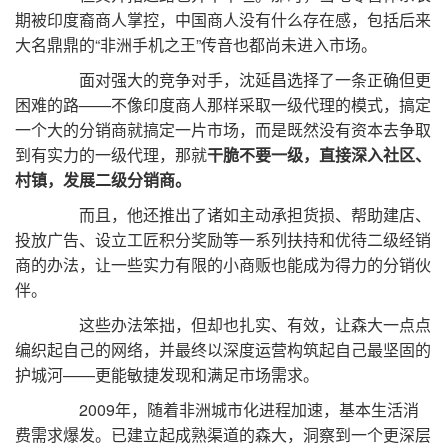
期被印度裔商人掌控，中国商人没有什么存在感，包括后来
大名鼎鼎的“非洲手机之王”传音也都尚未进入市场。
面对强大的竞争对手，沈延昌选择了一条正确但更
困难的路——不像印度商人那样采取一级代理的模式，搞定
一个大的分销商就搞定一片市场，而是既然没有资本去争取
到有实力的一级代理，那就
干脆不要一级，直接深入社区、
村镇，发展二级分销商。
而且，他还推出了诸如主动承担货损、帮助建店、
投放广告、设立工匠积分奖励等一系列扶持和优待二级经销
商的办法，让一些实力有限的小商贩也能成为得力的分销伙
伴。
这些办法笨拙，但却也扎实、有效，让森大一点点
编织起自己的网络，并最终以深度运营构筑起自己最坚固的
护城河——更能敏捷发现和满足市场需求。
2009年，随着非洲城市化进程加速，基本生活消
费需求爆发。已建立起成熟渠道的森大，洞察到一个更深层