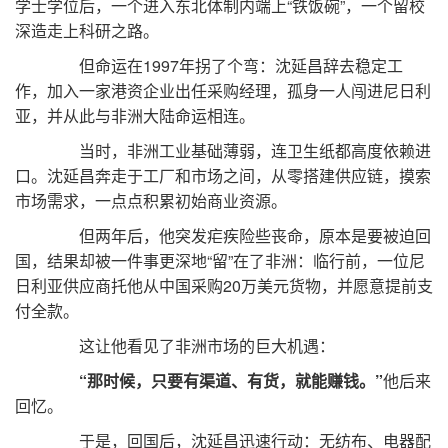
学士学位后，一个进入东北体制内端上“铁饭碗”，一个留校
深造走上科研之路。
但命运在1997年拐了个弯：沈延昌辞去稳定工
作，加入一家港资企业出任采购经理，孤身一人闯进尼日利
亚，并从此与非洲大陆命运相连。
当时，非洲工业基础薄弱，连卫生纸都高度依赖进
口。沈延昌奔走于工厂和市场之间，从零搭建供应链，摸索
市场需求，一点点积累初始商业资源。
但两年后，他突发疟疾险些丧命，原本是要被迫回
国，结果却被一件事更深地“留”在了非洲：临行前，一位尼
日利亚供应商托他从中国采购20万美元货物，并愿意提前支
付全款。
这让他看见了非洲市场的巨大机遇：
“那时候，只要有渠道、有货，就能赚钱。”
他后来
回忆。
于是，回国后，沈延昌迅速行动：无纺布、电器配