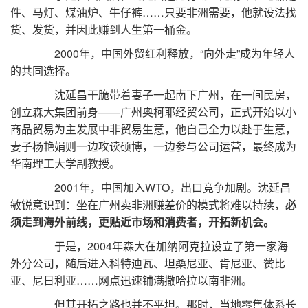
件、马灯、煤油炉、牛仔裤……只要非洲需要，他就设法找
货、发货，并因此赚到人生第一桶金。
2000年，中国外贸红利释放，“向外走”成为年轻人
的共同选择。
沈延昌干脆带着妻子一起南下广州，在一间民房，
创立森大集团前身——广州奥柯耶经贸公司，正式开始以小
商品贸易为主发展中非贸易生意，他自己全力以赴于生意，
妻子杨艳娟则一边攻读硕博，一边参与公司运营，最终成为
华南理工大学副教授。
2001年，中国加入WTO，出口竞争加剧。沈延昌
敏锐意识到：坐在广州卖非洲赚差价的模式将难以持续，
必
须走到海外前线，更贴近市场和消费者，开拓新机会。
于是，2004年森大在加纳阿克拉设立了第一家海
外分公司，随后进入科特迪瓦、坦桑尼亚、肯尼亚、赞比
亚、尼日利亚……网点迅速铺满撒哈拉以南非洲。
但其开拓之路也并不平坦。那时，当地零售体系长