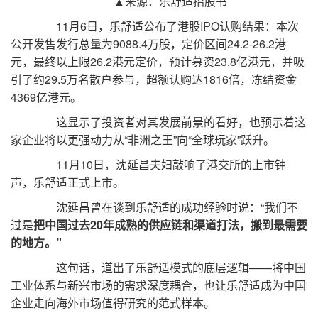
▲来源：乐舒适招股书
11月6日，乐舒适公布了港股IPO认购结果：本次
公开发售发行总量为9088.4万股，定价区间24.2-26.2港
元，最终以上限26.2港元定价，预计募资23.8亿港元，并吸
引了约29.5万名散户参与，超额认购达1816倍，冻结资金
4369亿港元。
这显示了投资者对其发展前景的看好，也预示着这
家企业将以更强动力从“非洲之王”向“全球玩家”跃升。
11月10日，沈延昌夫妇敲响了港交所的上市钟
声，乐舒适正式上市。
沈延昌曾在谈到乐舒适的成功经验时说：“我们不
过是
把中国过去20年成熟的供应链和渠道打法，搬到最需要
的地方。”
这句话，道出了乐舒适模式的底层逻辑——将中国
工业体系与新兴市场的需求深度耦合，也让乐舒适成为中国
企业走向海外市场值得研究的范式样本。