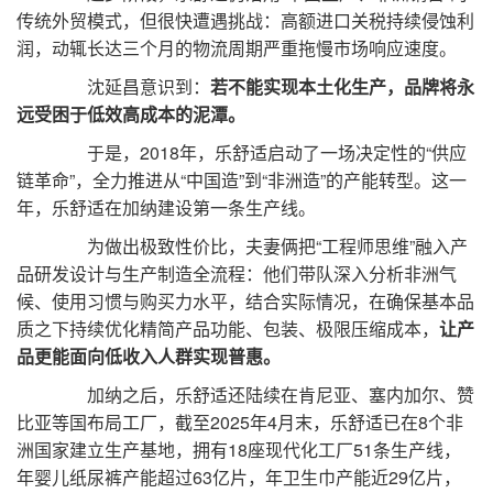
传统外贸模式，但很快遭遇挑战：高额进口关税持续侵蚀利
润，动辄长达三个月的物流周期严重拖慢市场响应速度。
沈延昌意识到：
若不能实现本土化生产，品牌将永
远受困于低效高成本的泥潭。
于是，2018年，乐舒适启动了一场决定性的“供应
链革命”，全力推进从“中国造”到“非洲造”的产能转型。这一
年，乐舒适在加纳建设第一条生产线。
为做出极致性价比，夫妻俩把“工程师思维”融入产
品研发设计与生产制造全流程：他们带队深入分析非洲气
候、使用习惯与购买力水平，结合实际情况，在确保基本品
质之下持续优化精简产品功能、包装、极限压缩成本，
让产
品更能面向低收入人群实现普惠。
加纳之后，乐舒适还陆续在肯尼亚、塞内加尔、赞
比亚等国布局工厂，截至2025年4月末，乐舒适已在8个非
洲国家建立生产基地，拥有18座现代化工厂51条生产线，
年婴儿纸尿裤产能超过63亿片，年卫生巾产能近29亿片，