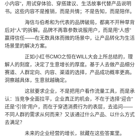
小内容”，用试穿体验、穿搭建议、生活故事代替产品说明
书。这些内容不是推销，而是共情；不是告知，而是陪伴。
海信与伯希和为代表的品牌破局，都离不开种草背
后对“人”的拆解。品牌不再靠参数说服用户，而是用“人感”
赢得信任——在无数具体而微的场景中，让产品转化为生活
场景里的解决方案。
正如小红书CMO之恒在WILL大会上所总结的，理
解人的刻度，决定了生意增长的厚度。基于人去做产品细分
赛道、人群定向、内容、渠道的选择，产品成功概率更高。
洞察越具体，生意就越确定。
这就要求企业，不是把用户看作流量工具，而是承
认：当竞争全面拉平，企业真正的机会，不在于选择“迎合”
还是“引领”用户，而在于穿透消费行为的表层，去追问——
不同人群的需求从何而来？又该通过什么产品、以什么方式
去满足？
未来的企业经营的增长，就藏在这些答案里。