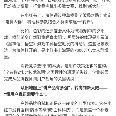
已难撬动增量。行业亟需跳出参数竞赛，找到“新大陆”。
在小红书上，海信通过种草找到了破局之路：锁定
“电竞人群”，将理科参数结合人群需求逐一“转译”。
比如，色彩的还原度会具体为“影视剧中的夕阳
戏，橙红渐变自然到像晒真太阳”，画质好的体现是能看清
《黑神话：悟空》游戏中孙悟空毛发的抖动”。这些场景表
达，为海信打开的，是小红书上潜藏的7000万电竞人群增
量。
消费竞争变“平”的本质，是用户决策逻辑的重构。
当“参数对比”“技术说明”这类理性沟通逐渐失效，企业必须
完成从品牌视角到用户视角的关键切换：
从旧地图上“讲产品有多强”，转向到新大陆——
“懂用户真正需要什么”。
户外品牌伯希和正是这一转变的典型代表。它在小
红书没有强调“防水等级”或“面料科技”，而是聚焦一个朴素