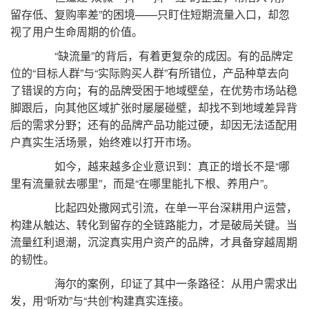
留存低、复购率差”的困境——只盯住短期流量入口，却忽
视了用户生命周期的价值。
“缺流量”的背后，有着更复杂的成因。有的品牌定
位的“目标人群”与“实际购买人群”有所错位，产品种草去向
了错误的方向；有的品牌受困于地域壁垒，在优势市场站稳
脚跟后，向其他区域扩张时屡屡碰壁，却找不到地域差异背
后的需求分野；还有的品牌产品功能过硬，却因无法适配用
户真实生活场景，始终难以打开市场。
如今，越来越多企业意识到：真正的增长不是“哪
里有流量就去哪里”，而是“在哪里能扎下根、养用户”。
比起四处撒网式引流，在单一平台深耕用户运营，
构建从触达、转化到留存的全链路能力，才是破局关键。当
流量红利退潮，沉淀真实用户资产的品牌，才具备穿越周期
的韧性。
海尔的案例，印证了其中一条路径：从用户需求出
发，用“听劝”与“共创”构建真实连接。