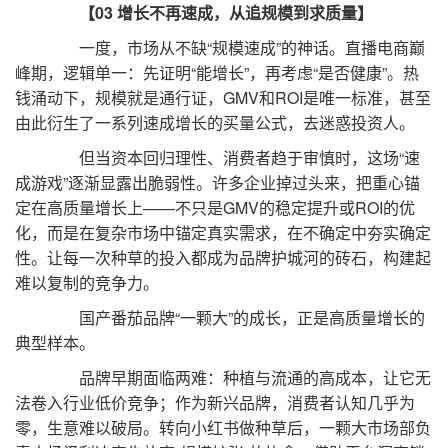
【03 增长不再速成，从追规模到求质量】
一度，市场从不缺“规模速成”的神话。直播电商巅
峰期，逻辑单一：先证明“能增长”，再考虑“是否健康”。热
钱涌动下，规模就是通行证，GMV和ROI是唯一标准，甚至
由此衍生了一系列速成增长的买量公式，去迷惑投资人。
但当资本回归理性、消费者趋于审慎时，这场“速
成游戏”逐渐显露出脆弱性。许多企业掉过头来，把重心锚
定在高质量增长上——不只是GMV的稳定提升或ROI的优
化，而是在复杂市场中锚定真实需求，在不确定中夯实确定
性。让每一次种草的投入都成为品牌护城河的砖石，构建起
难以复制的竞争力。
国产番茄品牌“一颗大”的成长，正是高质量增长的
典型样本。
品牌早期面临两难：种植与流通的高成本，让它无
法卷入行业低价竞争；作为新兴品牌，消费者认知几乎为
零，生意难以破局。转向小红书做种草后，一颗大市场部负