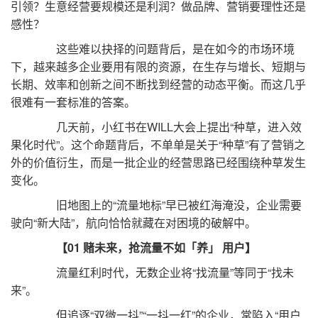
引领？生意经营要规模还是利润？做品牌、营销要理性还是
感性？
这些难以抉择的问题背后，是在如今的市场环境
下，越来越多企业要用有限的资源，在生存与增长、短期与
长期、效率和创新之间不断找到经营的动态平衡。而这几乎
很难有一套标准的答案。
几天前，小红书在WILL大会上提出“种草，进入效
果化时代”。这个命题背后，不单单是关于“种草”有了营销之
外的价值衍生，而是一批企业的经营思路已经围绕种草发生
变化。
旧地图上的“流量地标”早已被红海淹没，企业需要
驶向“新大陆”，航向恰恰就藏在对困境的破解中。
【01 赌未来，抢流量不如「养」 用户】
流量红利时代，无数企业将“找流量”等同于“找未
来”。
但追逐“双微一抖”“一抖一红”的企业，常陷入“用户