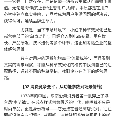
——它并非自然存在，而是依赖于消费者集体认可而赋予价
值。无论是“听劝式上新”还是“用户共创”，本质都是在用户
心智中建立真实共鸣，让品牌成为用户生活问题的解决者，
获得认可，延续品牌生命力。
尤其是，当下市场环境下，小红书种草效果化已超
越营销部门的“单点动作”，已经介入到电商交易、用户增
长、产品研发、技术迭代等多个环节，这更加考验企业的整
体经营思维。
只有对用户的理解能脱离于“流量标签”，而且看到
真实的需求洞察，才能从种草效果化的模式中找到自己的适
配路径，通过不同的种草举措，找到企业在当下的经营思
路。
【02 消费竞争变平，从功能参数到场景情绪】
1978年的中国，东南沿海消费者第一批穿上了港
台风“喇叭裤”。在成衣样式供给匮乏的年代，喇叭裤不只是
时尚单品，更是身份符号——它无法在普通商店买到，往往
要托沿海亲友“代购”，或攒钱，请裁缝照着港台画报上的样