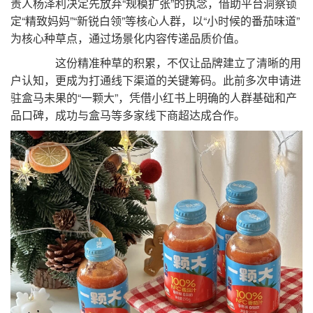
责人杨泽利决定先放弃“规模扩张”的执念，借助平台洞察锁
定“精致妈妈”“新锐白领”等核心人群，以“小时候的番茄味道”
为核心种草点，通过场景化内容传递品质价值。
这份精准种草的积累，不仅让品牌建立了清晰的用
户认知，更成为打通线下渠道的关键筹码。此前多次申请进
驻盒马未果的“一颗大”，凭借小红书上明确的人群基础和产
品口碑，成功与盒马等多家线下商超达成合作。