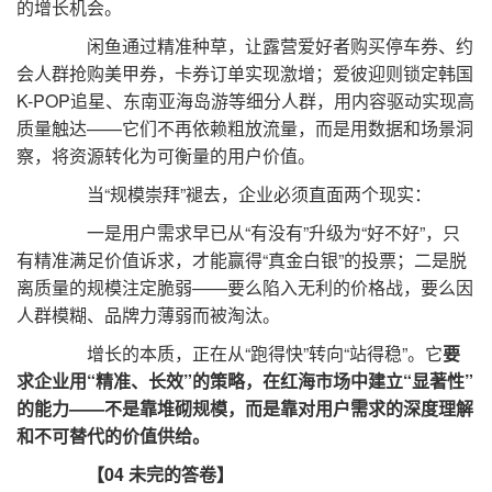
的增长机会。
闲鱼通过精准种草，让露营爱好者购买停车券、约
会人群抢购美甲券，卡券订单实现激增；爱彼迎则锁定韩国
K-POP追星、东南亚海岛游等细分人群，用内容驱动实现高
质量触达——它们不再依赖粗放流量，而是用数据和场景洞
察，将资源转化为可衡量的用户价值。
当“规模崇拜”褪去，企业必须直面两个现实：
一是用户需求早已从“有没有”升级为“好不好”，只
有精准满足价值诉求，才能赢得“真金白银”的投票；二是脱
离质量的规模注定脆弱——要么陷入无利的价格战，要么因
人群模糊、品牌力薄弱而被淘汰。
增长的本质，正在从“跑得快”转向“站得稳”。它
要
求企业用“精准、长效”的策略，在红海市场中建立“显著性”
的能力——不是靠堆砌规模，而是靠对用户需求的深度理解
和不可替代的价值供给。
【04 未完的答卷】