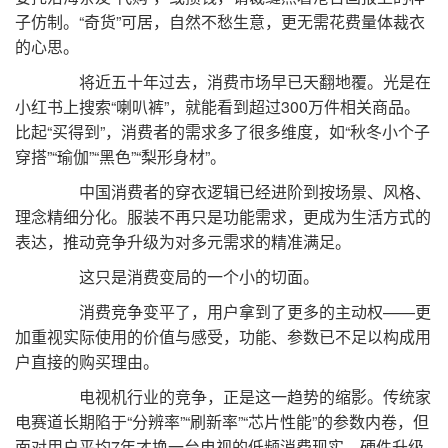
子仿制。“奇货”可居，自然不愁生意，更无需花费量体裁衣
的心思。
将近五十年过去，消费市场早已天翻地覆。光是在
小红书上搜索“喇叭裤”，就能看到超过300万件相关商品。
比起“买得到”，消费者的需求多了很多维度，如“秋冬小个子
穿搭”“瑜伽”“黑色”“梨形身材”。
中国消费者的穿衣逻辑已经进阶到按场景、风格、
理念精细分化。服装不再只是功能需求，更成为生活方式的
表达，推动竞争升级为对多元需求的精准满足。
这只是消费变局的一个小的切面。
消费竞争变平了，用户拿到了更多的主动权——更
加重视实际使用的价值与感受，功能、参数已不足以构成用
户直接的购买理由。
电视机行业的竞争，正是这一趋势的缩影。传统家
电赛道长期陷于“分辨率”“刷新率”“芯片性能”的参数内卷，但
面对用户平均7年才换一台电视的低频消费现实，硬件升级