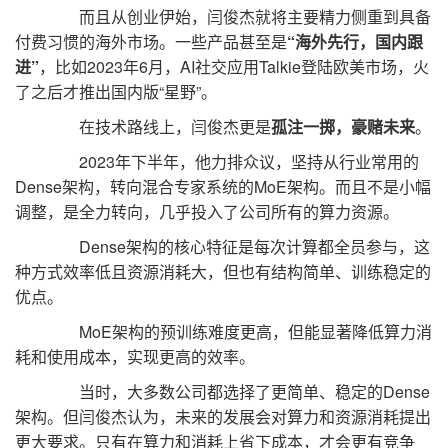
而且从创业伊始，闫俊杰就将主要精力侧重到具备
付费习惯的海外市场。一些产品甚至是
“海外先行，国内跟
进”
，比如2023年6月，AI社交应用Talkie登陆欧美市场，火
了之后才推出国内版“星野”。
在技术路线上，闫俊杰更是
孤注一掷，豪赌未来
。
2023年下半年，他力排众议，坚持从行业常用的
Dense架构，转向混合专家系统的MoE架构。而且不是小幅
调整，是全力转向，几乎投入了公司所有的算力资源。
Dense架构的核心特征是每次计算都全员参与，这
种方式效率低且资源消耗大，但也有结构简单、训练稳定的
优点。
MoE架构的预训练难度更高，但能显著降低算力消
耗和使用成本，实现更高的效率。
当时，大多数公司都选择了更简单、稳定的Dense
架构。但闫俊杰认为，未来的发展会对算力和资源消耗提出
更大要求。只有在算力和消耗上省下成本，才会更有竞争