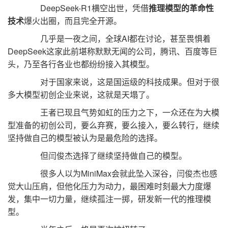
DeepSeek-R1横空出世，凭借
推理模型的革命性
技术
爆火出圈，而且完全开源。
几乎是一夜之间，全球AI都在讨论，甚至畏惧着
DeepSeek这家此前堪称默默无闻的公司，腾讯、百度等巨
头，乃至各行各业也都纷纷接入其模型。
对于国家来说，这是国运级的科技成果。但对于很
多大模型初创企业来说，这就是天塌了。
王者已现且气势如虹的压力之下，一众还在为大模
型准备的初创公司，要么弃赛，要么接入，要么转行，继续
坚持做自己的模型被认为是最危险的选择。
但闫俊杰选择了继续坚持做自己的模型。
很多人以为MiniMax会就此坠入深谷，闫俊杰也感
觉大山压肩，但他化压力为动力，最困难时刻最大力度爆
发，集中一切力量，继续孤注一掷，研发新一代的推理模
型。