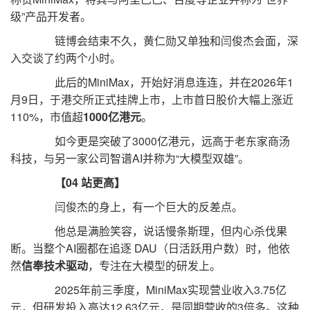
级”产品开发者。
链博会结束不久，黄仁勋又单独和闫俊杰会面，深
入交谈了约两个小时。
此后的MiniMax，开始好消息连连，并在2026年1
月9日，于港交所正式挂牌上市，上市首日股价大幅上涨近
110%，市值超
1000亿港元
。
如今更是突破了3000亿港元，远高于老东家商汤
科技，与另一家公司智谱AI并称为“大模型双雄”。
【04 站更高】
闫俊杰的身上，有一个巨大的反差点。
他总是满脸笑容，说话慢条斯理，但内心杀伐果
断。当整个AI圈都在追逐 DAU（日活跃用户数）时，他依
然
信奉技术驱动
，专注在大模型的研发上。
2025年前三季度，MiniMax实现营业收入3.75亿
元，但研发投入高达12.63亿元，是同期营收的3倍多。这种