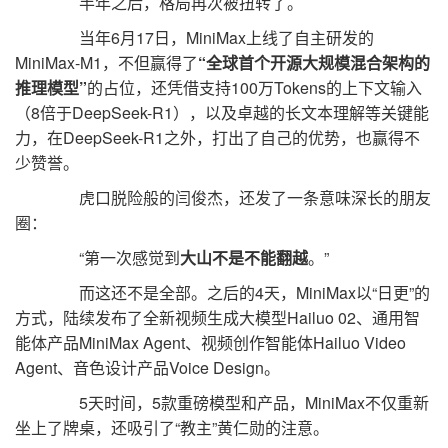
半年之后，格局再次被扭转了。
当年6月17日，MiniMax上线了自主研发的
MiniMax-M1，不但赢得了
“全球首个开源大规模混合架构的
推理模型”
的占位，还凭借支持100万Tokens的上下文输入
（8倍于DeepSeek-R1），以及卓越的长文本理解等关键能
力，在DeepSeek-R1之外，打出了自己的优势，也赢得不
少赞誉。
虎口脱险般的闫俊杰，还发了一条意味深长的朋友
圈：
“第一次感觉到
大山不是不能翻越
。”
而这还不是全部。之后的4天，MiniMax以“日更”的
方式，陆续发布了全新视频生成大模型Hailuo 02、通用智
能体产品MiniMax Agent、视频创作智能体Hailuo Video
Agent、音色设计产品Voice Design。
5天时间，5款重磅模型和产品，MiniMax不仅重新
坐上了牌桌，还吸引了“教主”黄仁勋的注意。