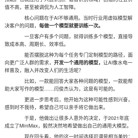
值不高，甚至被调侃为人工智障。
核心问题在于AI不够通用。当时行业用虚拟模型解
决客户的问题，
每做一个模型就要训练一次。
一旦客户有多个问题，就得训练多个模型，直接导
致成本高、周期长、效率低。
能否摆脱这种为每个任务专门定制模型的路径，面
向更广泛人群的需求，
开发一个通用的模型，
让AI像水电一
样普及，融入并改变人们的生活呢？
比如，一款能回答大家各种问题的模型，一款能帮
助大家写作的模型……闫俊杰认为，这是有可能的。
更进一步思考后，他开始为这种可能性感到兴奋，
感到时不我待，希望自己可以亲手将它做出来。
于是，他做出让很多人意外的决定，于2021年底
成立了MiniMax，毅然决然地希望做出自己的通用大模型。
现在回头看，他的这一时间选择可谓是相当美妙：