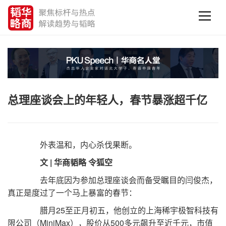
总理座谈会上的年轻人，春节暴涨超千亿
外表温和，内心杀伐果断。
文 | 华商韬略 令狐空
去年底因为参加总理座谈会而备受瞩目的闫俊杰，
真正是度过了一个马上暴富的春节：
腊月25至正月初五，他创立的上海稀宇极智科技有
限公司（MiniMax），股价从500多元飙升至近千元，市值