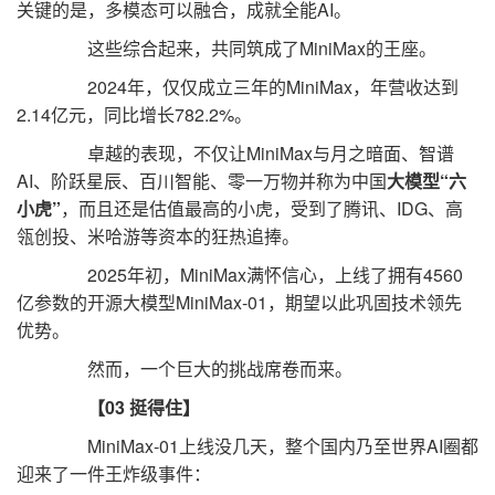
关键的是，多模态可以融合，成就全能AI。
这些综合起来，共同筑成了MiniMax的王座。
2024年，仅仅成立三年的MiniMax，年营收达到
2.14亿元，同比增长782.2%。
卓越的表现，不仅让MiniMax与月之暗面、智谱
AI、阶跃星辰、百川智能、零一万物并称为中国
大模型“六
小虎”
，而且还是估值最高的小虎，受到了腾讯、IDG、高
瓴创投、米哈游等资本的狂热追捧。
2025年初，MiniMax满怀信心，上线了拥有4560
亿参数的开源大模型MiniMax-01，期望以此巩固技术领先
优势。
然而，一个巨大的挑战席卷而来。
【03 挺得住】
MiniMax-01上线没几天，整个国内乃至世界AI圈都
迎来了一件王炸级事件：