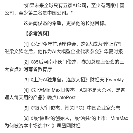
“如果未来全球只有五家AI公司，至少有两家中国
公司，至少第二名是中国公司。”
这是闫俊杰的希望，更是他的长期目标。
【参考资料】
[1]《总理今年首场座谈会，这9人成为“座上宾”！
继梁文锋之后，他作为AI大模型企业代表参会》华夏时报
[2]《85后河南小伙闫俊杰，参加总理座谈会的三
大看点》河南省教育厅
[3]《上海AI独角兽，连放大招》财经天下weekly
[4]《对话MiniMax闫俊杰：AGI不是大杀器，是普
通人每天用的产品》晚点LatePost
[5]《“狠人”闫俊杰，闯关IPO》中国企业家杂志
[6]《最“佛系”的创始人，最“凶猛”的上市：MiniMax
为何被资本市场选中？》凤凰网财经