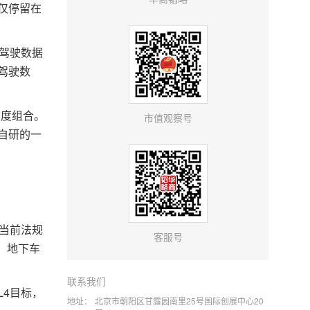
仅停留在
驾驶数据
驾驶数
深度组合。
市值观察号
自研的一
当前法规
客服号
、地下车
联系我们
4目标，
地址：
北京市朝阳区甘露园南里25号国际创展中心20