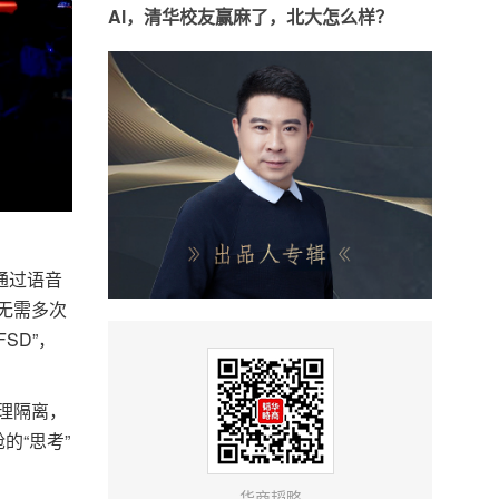
Al，清华校友赢麻了，北大怎么样？
通过语音
无需多次
SD”，
理隔离，
的“思考”
华商韬略