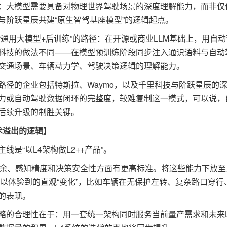
大模型需要具备对物理世界驾驶场景的深度理解能力，而非仅
与阶跃星辰共建“原生智驾基座模型”的逻辑起点。
用大模型+后训练”的路径：在开源或商业LLM基础上，用自动
科技的做法不同——在模型预训练阶段同步注入通识语料与自动
交通场景、车辆动力学、驾驶决策逻辑的理解能力。
的企业包括特斯拉、Waymo，以及千里科技与阶跃星辰的
力或自动驾驶数据闭环的完整度，较难复制这一模式，可以说，
后续升级的制胜关键。
技术溢出的逻辑】
“以L4架构做L2++产品”。
余、感知精度和决策安全性方面有更高标准。将这些能力下放至
可以体验到的直观“变化”，比如车辆在无保护左转、复杂路口穿行
的表现。
的合理性在于：用一套统一架构同时服务当前量产需求和未来L