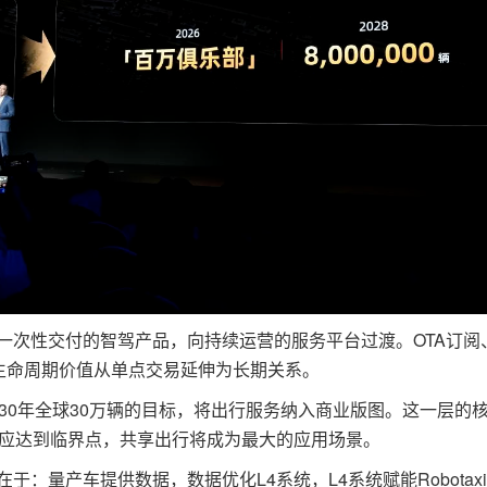
性交付的智驾产品，向持续运营的服务平台过渡。OTA订阅、
户生命周期价值从单点交易延伸为长期关系。
2030年全球30万辆的目标，将出行服务纳入商业版图。这一层的
效应达到临界点，共享出行将成为最大的应用场景。
量产车提供数据，数据优化L4系统，L4系统赋能Robotax