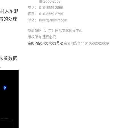
层 2006-2008
电话：
010-8559 2899
村人车混
传真：
010-8559 2799
景的处理
邮箱：
hsmrt@hsmrt.com
华商韬略（北京）国际文化传媒中心
版权所有 违权必究
京ICP备07007063号-2
京公网安备11010502020639
意味着数据
。