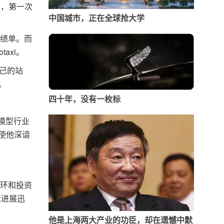
来，第一次
中国城市，正在全球抢大学
成绩单。而
axi。
己的站
。
四十年，没有一枚标
模型行业
使他深谙
环和投资
术进展迅
他是上海两大产业的功臣，却在遗憾中默