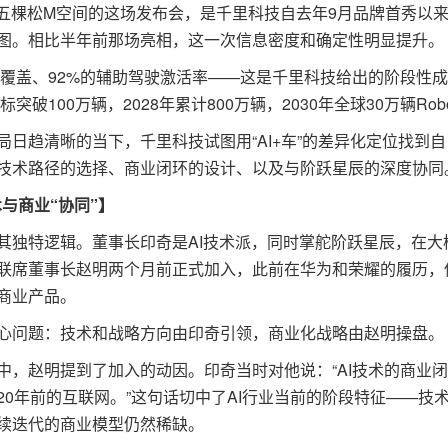
京五棵松M空间的这场发布会，是千里科技自去年9月品牌首秀以
图。相比半年前那场亮相，这一次信息密度和确定性明显提升。
覆盖、92%的辅助驾驶激活率——这是千里科技给出的阶段性
破100万辆，2028年累计800万辆，2030年全球30万辆Robot
趋清晰的当下，千里科技试图用“AI+车”的差异化定位找到自
技术路径的选择、商业闭环的设计、以及与阶跃星辰的深度协同
术与商业“协同”】
独特逻辑。董事长印奇是AI技术派，同时掌舵阶跃星辰，在大
联席董事长赵明两个月前正式加入，此前在华为和荣耀的履历，
商业产品。
问题：技术和战略方向由印奇引领，商业化战略由赵明操盘。
赵明提到了加入的动因。印奇当时对他说：“AI技术的商业闭
0年前的互联网。”这句话切中了AI行业当前的阶段特征——技
续迭代的商业模型仍然稀缺。