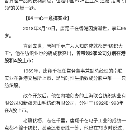
智算差产品的技制高点，也是中国PCB企业从“追随”走向“引
领”的关键一跃。
【04 一心一意搞实业】
2018年3月10日，唐翔千在香港因病逝世，享年95
岁。
直到去世，唐翔千更广为人知的成就都是“纺织大
王”，他在纺织业也的确成就突出，
曾带领3家公司分别在港
股和A股上市：
1969年，唐翔千担任常务董事兼副总经理的南联
实业在香港交易所上市，是当时恒生指数成分股中唯一一只
纺织股。
改革开放后，他在内地创办的上海联合纺织实业有
限公司和新疆天山毛纺织有限公司，分别于1992和1998年
在A股上市。
老骥伏枥，志在千里，唐翔千在电子工业的成绩一
点都不输于纺织，甚至还要更胜一筹，他曾在76岁时说过，