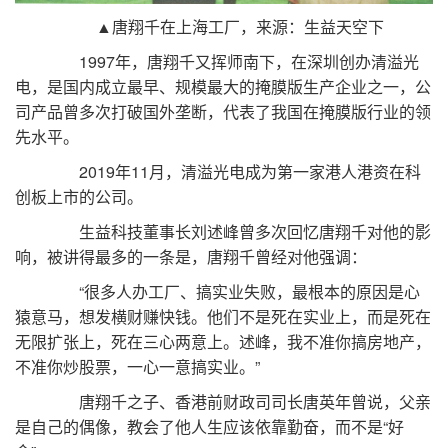
▲唐翔千在上海工厂，来源：生益天空下
1997年，唐翔千又挥师南下，在深圳创办清溢光
电，是国内成立最早、规模最大的掩膜版生产企业之一，公
司产品曾多次打破国外垄断，代表了我国在掩膜版行业的领
先水平。
2019年11月，清溢光电成为第一家港人港资在科
创板上市的公司。
生益科技董事长刘述峰曾多次回忆唐翔千对他的影
响，被讲得最多的一条是，唐翔千曾经对他强调：
“很多人办工厂、搞实业失败，最根本的原因是心
猿意马，想发横财赚快钱。他们不是死在实业上，而是死在
无限扩张上，死在三心两意上。述峰，我不准你搞房地产，
不准你炒股票，一心一意搞实业。”
唐翔千之子、香港前财政司司长唐英年曾说，父亲
是自己的偶像，教会了他人生应该依靠勤奋，而不是“好