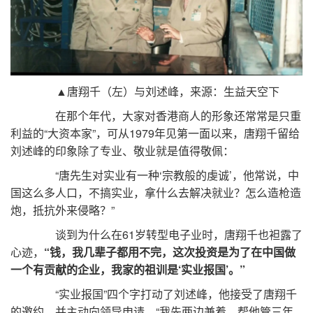
▲唐翔千（左）与刘述峰，来源：生益天空下
在那个年代，大家对香港商人的形象还常常是只重
利益的“大资本家”，可从1979年见第一面以来，唐翔千留给
刘述峰的印象除了专业、敬业就是值得敬佩：
“唐先生对实业有一种‘宗教般的虔诚’，他常说，中
国这么多人口，不搞实业，拿什么去解决就业？怎么造枪造
炮，抵抗外来侵略？”
谈到为什么在61岁转型电子业时，唐翔千也袒露了
心迹，
“钱，我几辈子都用不完，这次投资是为了在中国做
一个有贡献的企业，我家的祖训是‘实业报国’。”
“实业报国”四个字打动了刘述峰，他接受了唐翔千
的邀约，并主动向领导申请，“我先两边兼着，帮他管三年