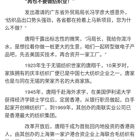
“再也不要做纺织业！”
发出邀请的广东省外贸局局长冯学彦大感意外，
“纺织品出口势头强劲，各省都在抢着上马新项目，您为什
么不做？”
唐翔千露出标志性的微笑，“冯局长，我给你泼冷
水，是想拉着你做一桩更大的生意，咱们一起转型做电子产
品吧，先去美国买技术，再合资开一家工厂。”
1923年生于无锡纺织世家的唐翔千，10来岁时，
家族拥有的庆丰纺织厂便已是中国七大纺织企业之一，唐家
也是与同在无锡的荣家齐名的大商家族。
1945年，唐翔千赴海外求学，在美国伊利诺大学
获得经济学硕士学位后，定居香港，从银行职员做起，白手
起家开创棉纺织厂，到1969年，其创办的南联实业公司已
是香港最大的纺织集团。
改革开放后，唐翔千成为首批回内地投资的香港商
人，由其创办的上海第一家沪港合资企业上海联合毛纺织有