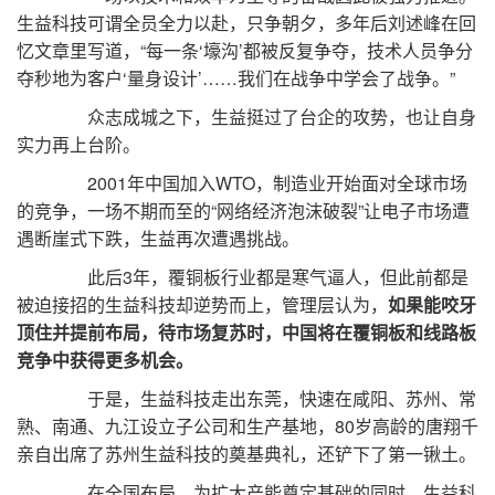
生益科技可谓全员全力以赴，只争朝夕，多年后刘述峰在回
忆文章里写道，“每一条‘壕沟’都被反复争夺，技术人员争分
夺秒地为客户‘量身设计’……我们在战争中学会了战争。”
众志成城之下，生益挺过了台企的攻势，也让自身
实力再上台阶。
2001年中国加入WTO，制造业开始面对全球市场
的竞争，一场不期而至的“网络经济泡沫破裂”让电子市场遭
遇断崖式下跌，生益再次遭遇挑战。
此后3年，覆铜板行业都是寒气逼人，但此前都是
被迫接招的生益科技却逆势而上，管理层认为，
如果能咬牙
顶住并提前布局，待市场复苏时，中国将在覆铜板和线路板
竞争中获得更多机会。
于是，生益科技走出东莞，快速在咸阳、苏州、常
熟、南通、九江设立子公司和生产基地，80岁高龄的唐翔千
亲自出席了苏州生益科技的奠基典礼，还铲下了第一锹土。
在全国布局，为扩大产能奠定基础的同时，生益科