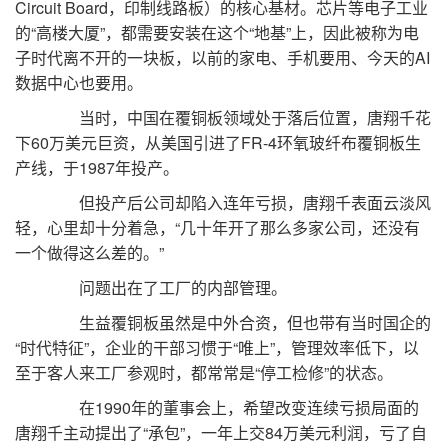
Circuit Board，印制线路板）的核心基材。芯片等电子工业
的“高楼大厦”，都需要安装在这个“地基”上，因此被称为电
子时代离不开的一块板，以前的家电、手机要用、今天的AI
数据中心也要用。
当时，中国在覆铜板领域处于落后位置，唐翔千花
下60万美元巨资，从美国引进了FR-4环氧玻纤布覆铜板生
产线，于1987年投产。
但投产后公司却陷入连年亏损，唐翔千表面云淡风
轻，心里却十分着急，“几十年开了那么多家公司，还没有
一个做得这么差的。”
问题出在了工厂的内部管理。
生益覆铜板虽然是中外合资，但也带有当时国企的
“时代特征”，企业的干部习惯于“唯上”，管理效率低下，以
至于客人来工厂参观时，都常常是“停工检修”的状态。
在1990年的董事会上，希望改变连续亏损局面的
唐翔千主动提出了“承包”，一年上交84万美元利润，亏了自