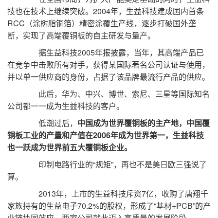
技也在技术上继续突破。2004年，生益科技建成国内首条
RCC（涂树脂铜箔）精密涂覆生产线，逐步打破国外垄
断，实现了高端覆铜板的自主研发与量产。
据生益科技2005年报披露，当年，其高端产品已
在竞争中击败所有对手，获得某国际著名公司认证与使用，
并以单一供应商的身份，占据了该品牌最流行产品的供应。
此后，华为、中兴、博世、索尼、三星等国际知名
公司都一一成为生益科技的客户。
低潮过后，
中国成为世界覆铜板的主产地，中国覆
铜板工业的产量和产值在2006年成为世界第一，生益科技
也一跃成为世界前五大覆铜板企业。
印制电路行业的“规矩”，再也不是美日欧三强说了
算。
2013年，上市的生益科技斥资7亿，收购了唐翔千
家族持有的生益电子70.2%的股权，形成了“基材+PCB”的产
业链协同效应，两家公司就此迈入高质量的发展阶段。