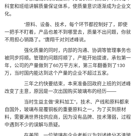
科室和班组讲解质量保证体系，使质量意识逐渐成为企业文
化。
“原料、设备、技术，每个环节都控制好了，即使
一把手不盯着，产品也差不到哪里去，质量不出问题，你就
不用担心销路了。”唐翔千对刘述峰说。
强化质量的同时，内部的沟通、协调等管理事务也
被同步捋顺。管理的问题捋顺了，产能开始提速，承包第一
年，公司的产量做到了60万平方米，第三年翻番到了130
万，当时国内能达到这个产量的企业不超过五家。
三年之约快要结束，本来准备回政府上班的刘述峰
改变了主意，原因是一次出国购买玻璃布的经历——
当时生益主做“来料加工”，技术、产线和原料都来
自国外，玻璃布是覆铜板的重要原料之一，为了买到原材
料，需要满世界找供应商，因为没有品牌、技术薄弱，过程
中遇到不少的误解与质疑。
在美国，一位玻璃布企业老板以为刘述峰分不清玻