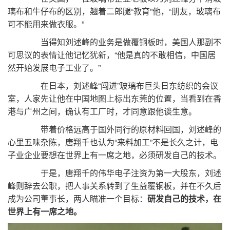
璃布和牛仔布的区别，翘着二郎腿“教育”他，“朋友，玻璃布
可不能用来做衣服。”
当得知刘述峰的业务是做覆铜板时，美国人那副不
可思议的表情让他记忆犹新，“他是真的不敢相信，中国居
然开始发展电子工业了。”
在日本，刘述峰“闯进”玻璃布巨头日东纺织的会议
室，人家先让他在中国地图上标出东莞的位置，当看到在香
港与广州之间，确认有工厂时，才同意跟他谈生意。
带着价格远高于国外同行的原材料回国，刘述峰的
心里五味杂陈，唐翔千也认为“来料加工”不是长久之计，电
子业企业要想在世界上有一席之地，必须研发自己的技术。
于是，唐翔千的伟华电子注资为第一大股东，刘述
峰则辞去公职，把人事关系转到了生益覆铜板，并在不久后
成为公司董事长，两人瞄准一个目标：
研发自己的技术，在
世界上有一席之地。