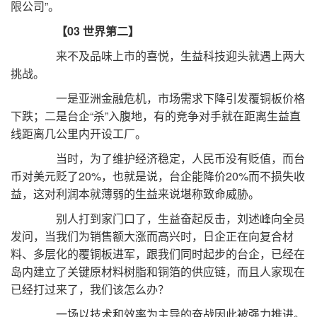
限公司”。
【03 世界第二】
来不及品味上市的喜悦，生益科技迎头就遇上两大
挑战。
一是亚洲金融危机，市场需求下降引发覆铜板价格
下跌；二是台企“杀”入腹地，有的竞争对手就在距离生益直
线距离几公里内开设工厂。
当时，为了维护经济稳定，人民币没有贬值，而台
币对美元贬了20%，也就是说，台企能降价20%而不损失收
益，这对利润本就薄弱的生益来说堪称致命威胁。
别人打到家门口了，生益奋起反击，刘述峰向全员
发问，当我们为销售额大涨而高兴时，日企正在向复合材
料、多层化的覆铜板进军，跟我们同时起步的台企，已经在
岛内建立了关键原材料树脂和铜箔的供应链，而且人家现在
已经打过来了，我们该怎么办？
一场以技术和效率为主导的奋战因此被强力推进。