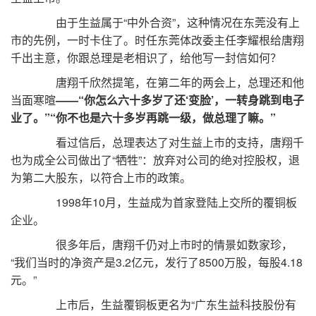
由于生益属于“中外合资”，这种情况在东莞没有上
市的先例，一时卡住了。时任东莞体改委主任李耀根给唐翔
千出主意，你跟总理是老相识了，给他写一封信如何？
唐翔千欣然提笔，在第二年的两会上，总理还和他
当面寒暄
——“你怎么六十多岁了还‘变脸’，一转身跳到电子
业了。”“你不也是六十多岁再跳一级，做总理了嘛。”
看过信后，总理表达了对生益上市的支持，唐翔千
也为成全公司做出了“牺牲”：放弃对公司的绝对控股权，退
为第二大股东，以符合上市的政策。
1998年10月，生益成为首家登陆上交所的覆铜板
企业。
很多年后，唐翔千仍对上市时的情景如数家珍，
“我们当时的净资产是3.2亿元，发行了8500万股，每股4.18
元。”
上市后，生益覆铜板更名为“广东生益科技股份有