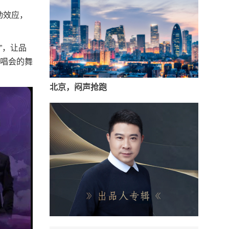
动效应，
”，让品
演唱会的舞
北京，闷声抢跑