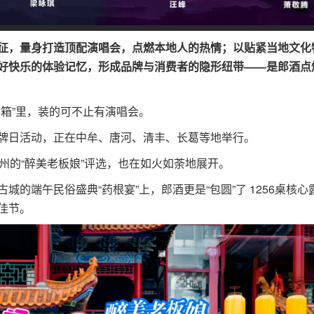
征，量身打造顶配演唱会，点燃本地人的热情；以贴紧当地文化
好快乐的体验记忆，形成品牌与消费者的隐形纽带——是郎酒点
箱”里，装的可不止有演唱会。
日活动，正在中牟、唐河、清丰、长葛等地举行。
的“醉美老板娘”评选，也在如火如荼地展开。
端午民俗盛典“药根宴”上，郎酒更是“包圆”了 1256桌核心
佳节。