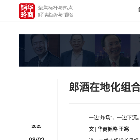
郎酒在地化组合
一边“炸场”，一边下沉
2025
文 | 华商韬略 王寒
08/02