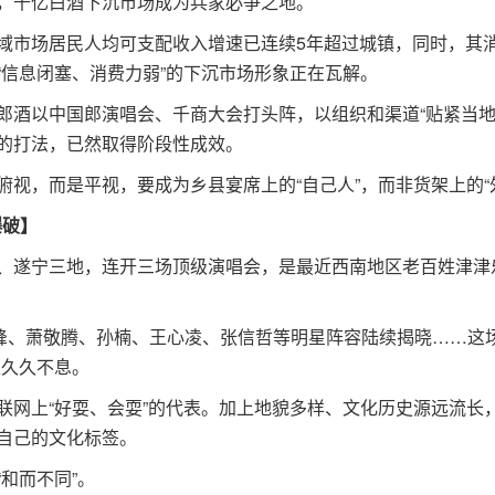
千亿白酒下沉市场成为兵家必争之地。
市场居民人均可支配收入增速已连续5年超过城镇，同时，其
“信息闭塞、消费力弱”的下沉市场形象正在瓦解。
以中国郎演唱会、千商大会打头阵，以组织和渠道“贴紧当地
的打法，已然取得阶段性成效。
，而是平视，要成为乡县宴席上的“自己人”，而非货架上的“
爆破】
遂宁三地，连开三场顶级演唱会，是最近西南地区老百姓津津
、萧敬腾、孙楠、王心凌、张信哲等明星阵容陆续揭晓……这场
上久久不息。
上“好耍、会耍”的代表。加上地貌多样、文化历史源远流长
自己的文化标签。
和而不同”。