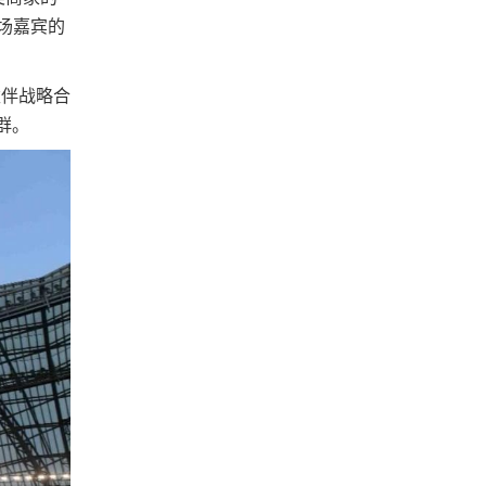
场嘉宾的
伴战略合
群。