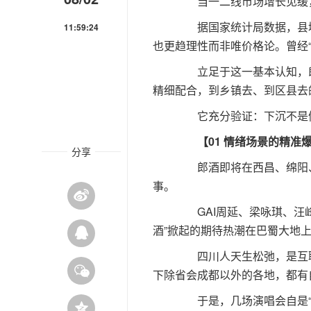
当一二线市场增长见缓，
据国家统计局数据，县域
11:59:24
也更趋理性而非唯价格论。曾经
立足于这一基本认知，郎酒
精细配合，到乡镇去、到区县去
它充分验证：下沉不是俯视
【01 情绪场景的精准
分享
郎酒即将在西昌、绵阳、
事。
GAI周延、梁咏琪、汪峰
酒”掀起的期待热潮在巴蜀大地
四川人天生松弛，是互联网
下除省会成都以外的各地，都有
于是，几场演唱会自是“