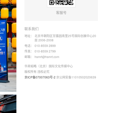
客服号
联系我们
地址：
北京市朝阳区甘露园南里25号国际创展中心20
层 2006-2008
电话：
010-8559 2899
传真：
010-8559 2799
邮箱：
hsmrt@hsmrt.com
华商韬略（北京）国际文化传媒中心
版权所有 违权必究
京ICP备07007063号-2
京公网安备11010502020639