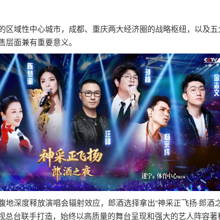
区域性中心城市，成都、重庆两大经济圈的战略枢纽，以及五
售层面兼有重要意义。
深度释放演唱会辐射效应，郎酒选择拿出“神采正飞扬·郎酒之
电视总台联手打造，始终以高质量的舞台呈现和强大的艺人阵容著