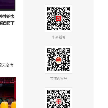
特性的表
燃西南下
华商韬略
露天宴席
市值观察号